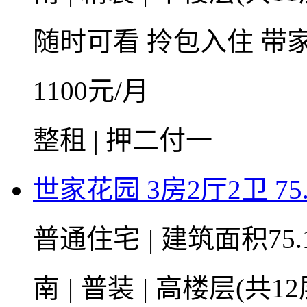
随时可看
拎包入住
带
1100
元/月
整租 | 押二付一
世家花园 3房2厅2卫 75
普通住宅
|
建筑面积75.
南
|
普装
|
高楼层(共12