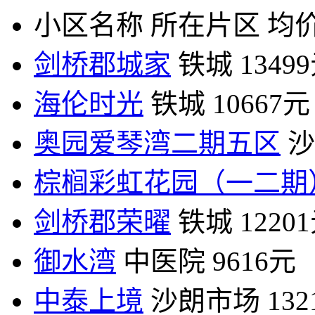
小区名称
所在片区
均价
剑桥郡城家
铁城
1349
海伦时光
铁城
10667元
奥园爱琴湾二期五区
沙
棕榈彩虹花园（一二期
剑桥郡荣曜
铁城
1220
御水湾
中医院
9616元
中泰上境
沙朗市场
13