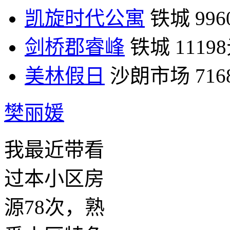
凯旋时代公寓
铁城
99
剑桥郡睿峰
铁城
1119
美林假日
沙朗市场
71
樊丽媛
我最近带看
过本小区房
源78次，熟