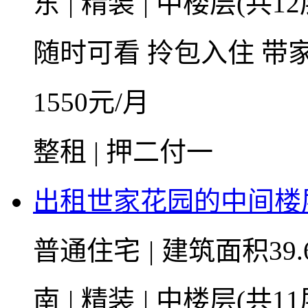
东
|
精装
|
中楼层(共12
随时可看
拎包入住
带
1550
元/月
整租 | 押二付一
出租世家花园的中间楼
普通住宅
|
建筑面积39.
南
|
精装
|
中楼层(共11