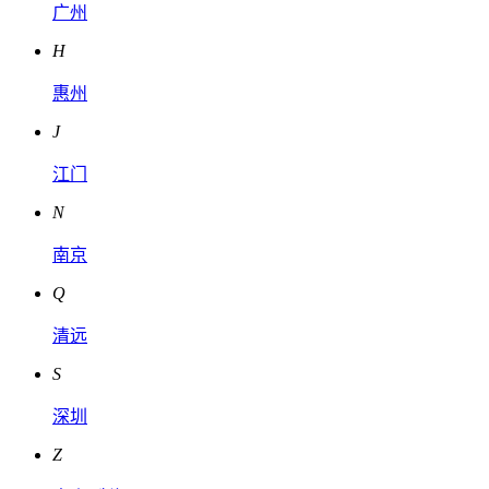
广州
H
惠州
J
江门
N
南京
Q
清远
S
深圳
Z