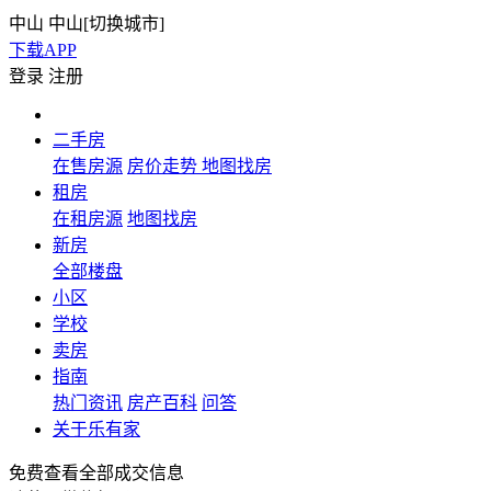
中山
中山[
切换城市
]
下载APP
登录
注册
二手房
在售房源
房价走势
地图找房
租房
在租房源
地图找房
新房
全部楼盘
小区
学校
卖房
指南
热门资讯
房产百科
问答
关于乐有家
免费查看全部成交信息