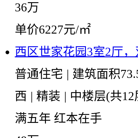
36
万
单价6227元/㎡
西区世家花园3室2厅
普通住宅
|
建筑面积73.
西
|
精装
|
中楼层(共12
满五年
红本在手