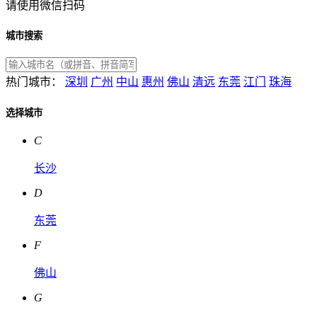
请使用微信扫码
城市搜索
热门城市：
深圳
广州
中山
惠州
佛山
清远
东莞
江门
珠海
选择城市
C
长沙
D
东莞
F
佛山
G