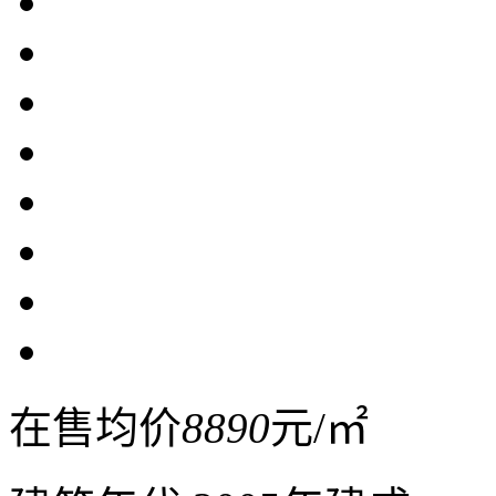
在售均价
8890
元/㎡