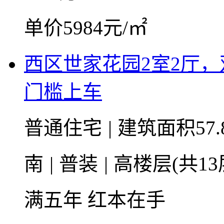
单价5984元/㎡
西区世家花园2室2厅
门槛上车
普通住宅
|
建筑面积57.
南
|
普装
|
高楼层(共13
满五年
红本在手