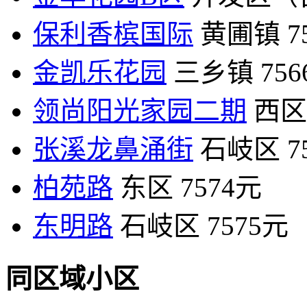
保利香槟国际
黄圃镇
7
金凯乐花园
三乡镇
75
领尚阳光家园二期
西区
张溪龙鼻涌街
石岐区
7
柏苑路
东区
7574元
东明路
石岐区
7575元
同区域小区