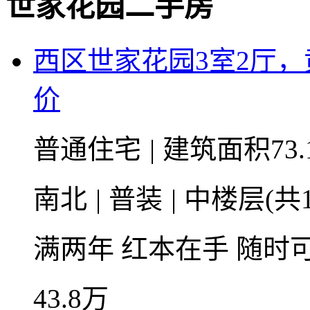
世家花园二手房
西区世家花园3室2厅
价
普通住宅
|
建筑面积73.
南北
|
普装
|
中楼层(共1
满两年
红本在手
随时
43.8
万