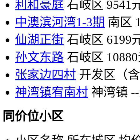
利和豪庭
石岐区
9541
中澳滨河湾1-3期
南区
仙湖正街
石岐区
6199
孙文东路
石岐区
1088
张家边四村
开发区（含
神湾镇宥南村
神湾镇
-
同价位小区