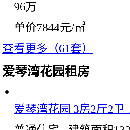
96
万
单价7844元/㎡
查看更多（61套）
爱琴湾花园租房
爱琴湾花园 3房2厅2卫 1
普通住宅
|
建筑面积132