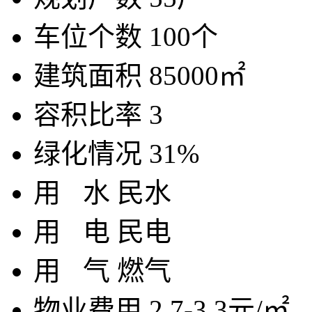
车位个数
100个
建筑面积
85000㎡
容积比率
3
绿化情况
31%
用
水
民水
用
电
民电
用
气
燃气
物业费用
2.7-3.3元/㎡