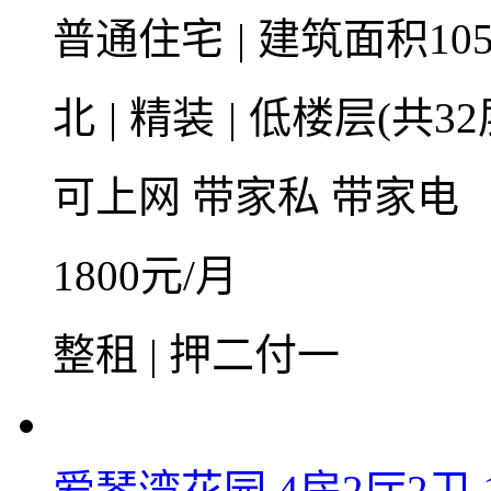
普通住宅
|
建筑面积105
北
|
精装
|
低楼层(共32
可上网
带家私
带家电
1800
元/月
整租 | 押二付一
爱琴湾花园 4房2厅2卫 1