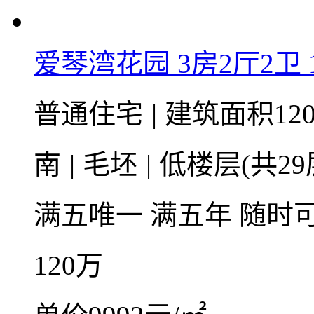
爱琴湾花园 3房2厅2卫 1
普通住宅
|
建筑面积120
南
|
毛坯
|
低楼层(共29
满五唯一
满五年
随时
120
万