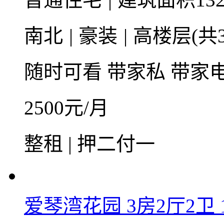
南北
|
豪装
|
高楼层(共3
随时可看
带家私
带家
2500
元/月
整租 | 押二付一
爱琴湾花园 3房2厅2卫 1