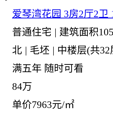
爱琴湾花园 3房2厅2卫 1
普通住宅
|
建筑面积105
北
|
毛坯
|
中楼层(共32
满五年
随时可看
84
万
单价7963元/㎡