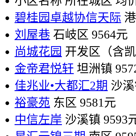
小区名称
所在城区
均价
碧桂园卓越协信天际
港
刘屋巷
石岐区
9564元
尚城花园
开发区（含凯
金帝君悦轩
坦洲镇
95
佳兆业•大都汇2期
沙溪
裕豪苑
东区
9581元
中信左岸
沙溪镇
9593