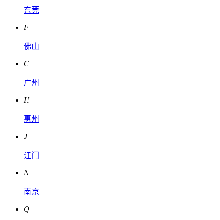
东莞
F
佛山
G
广州
H
惠州
J
江门
N
南京
Q