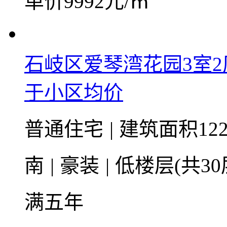
单价9992元/㎡
石岐区爱琴湾花园3室
于小区均价
普通住宅
|
建筑面积122
南
|
豪装
|
低楼层(共30
满五年