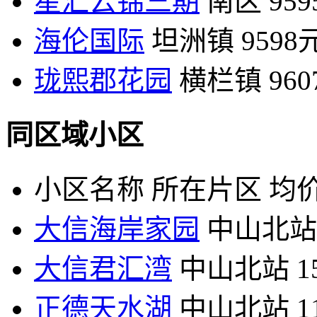
星汇云锦三期
南区
95
海伦国际
坦洲镇
9598
珑熙郡花园
横栏镇
96
同区域小区
小区名称
所在片区
均价
大信海岸家园
中山北站
大信君汇湾
中山北站
1
正德天水湖
中山北站
1