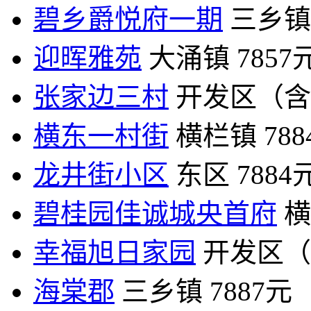
碧乡爵悦府一期
三乡镇
迎晖雅苑
大涌镇
7857
张家边三村
开发区（含
横东一村街
横栏镇
78
龙井街小区
东区
7884
碧桂园佳诚城央首府
横
幸福旭日家园
开发区（
海棠郡
三乡镇
7887元