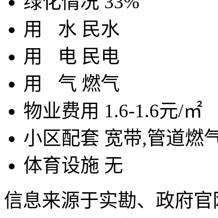
绿化情况
33%
用
水
民水
用
电
民电
用
气
燃气
物业费用
1.6-1.6元/㎡
小区配套
宽带,管道燃气
体育设施
无
信息来源于实勘、政府官