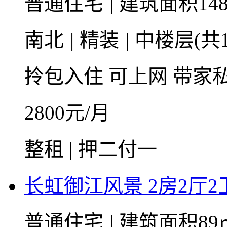
普通住宅
|
建筑面积148
南北
|
精装
|
中楼层(共1
拎包入住
可上网
带家
2800
元/月
整租 | 押二付一
长虹御江风景 2房2厅2卫
普通住宅
|
建筑面积89