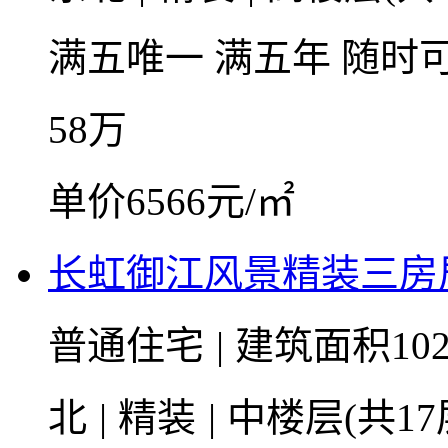
满五唯一
满五年
随时
58
万
单价6566元/㎡
长虹御江风景精装三房
普通住宅
|
建筑面积102
北
|
精装
|
中楼层(共17