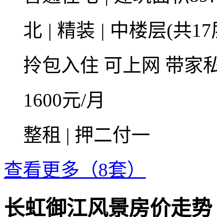
北
|
精装
|
中楼层(共17
拎包入住
可上网
带家
1600
元/月
整租 | 押二付一
查看更多（8套）
长虹御江风景房价走势