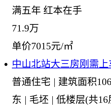
满五年
红本在手
71.9
万
单价7015元/㎡
中山北站大三房刚需上
普通住宅
|
建筑面积106
东
|
毛坯
|
低楼层(共16