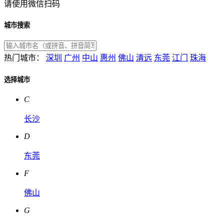
请使用微信扫码
城市搜索
热门城市：
深圳
广州
中山
惠州
佛山
清远
东莞
江门
珠海
选择城市
C
长沙
D
东莞
F
佛山
G