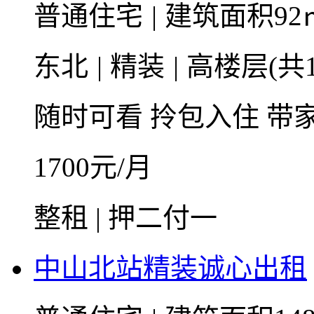
普通住宅
|
建筑面积92
东北
|
精装
|
高楼层(共1
随时可看
拎包入住
带
1700
元/月
整租 | 押二付一
中山北站精装诚心出租