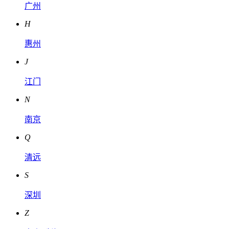
广州
H
惠州
J
江门
N
南京
Q
清远
S
深圳
Z