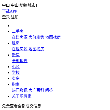
中山
中山[
切换城市
]
下载APP
登录
注册
二手房
在售房源
房价走势
地图找房
租房
在租房源
地图找房
新房
全部楼盘
小区
学校
卖房
指南
热门资讯
房产百科
问答
关于乐有家
免费查看全部成交信息