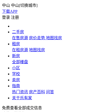
中山
中山[
切换城市
]
下载APP
登录
注册
二手房
在售房源
房价走势
地图找房
租房
在租房源
地图找房
新房
全部楼盘
小区
学校
卖房
指南
热门资讯
房产百科
问答
关于乐有家
免费查看全部成交信息