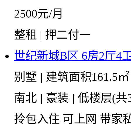
2500
元/月
整租 | 押二付一
世纪新城B区 6房2厅4卫 
别墅
|
建筑面积161.5
南北
|
豪装
|
低楼层(共
拎包入住
可上网
带家