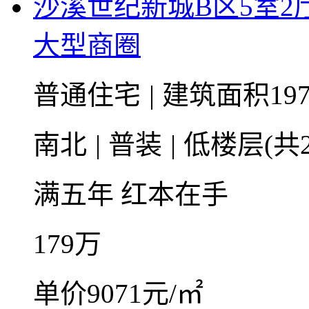
沙溪世纪新城B区5室
大型商圈
普通住宅
|
建筑面积197
南北
|
普装
|
低楼层(共2
满五年
红本在手
179
万
单价9071元/㎡