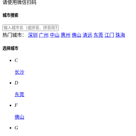
请使用微信扫码
城市搜索
热门城市：
深圳
广州
中山
惠州
佛山
清远
东莞
江门
珠海
选择城市
C
长沙
D
东莞
F
佛山
G