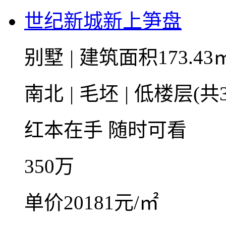
世纪新城新上笋盘
别墅
|
建筑面积173.43
南北
|
毛坯
|
低楼层(共
红本在手
随时可看
350
万
单价20181元/㎡