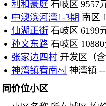
利和豪庭
石岐区
9557
中澳滨河湾1-3期
南区
仙湖正街
石岐区
6199
孙文东路
石岐区
1088
张家边四村
开发区（含
神湾镇宥南村
神湾镇
-
同价位小区