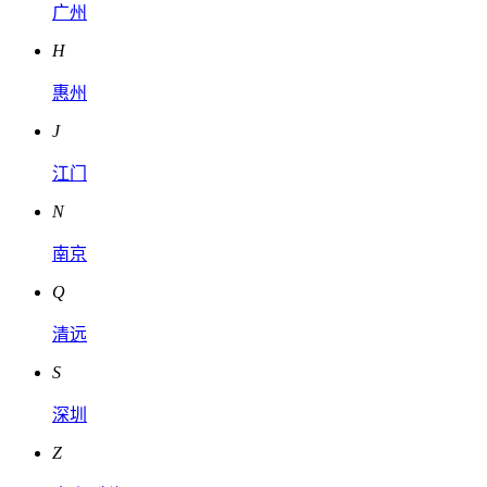
广州
H
惠州
J
江门
N
南京
Q
清远
S
深圳
Z