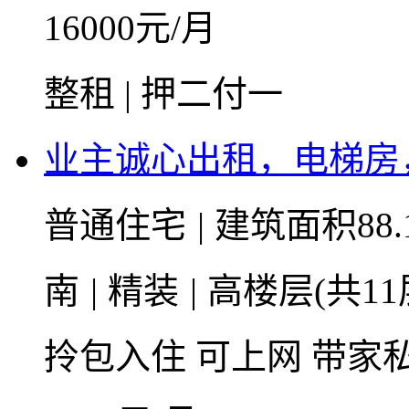
16000
元/月
整租 | 押二付一
业主诚心出租，电梯房
普通住宅
|
建筑面积88.
南
|
精装
|
高楼层(共11
拎包入住
可上网
带家