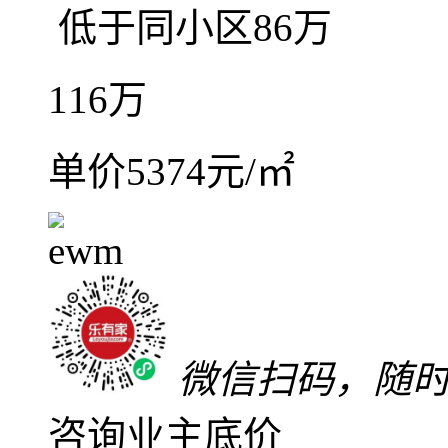
带入户花园，南北对流
5室2厅3卫
朝南北
建筑面
毛坯
低楼层(共18层)
2
合生帝景苑
开发区（含凯茵）
-
实验高中
满五年
红本在手
随时
关注
加入对比