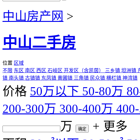
中山房产网
>
中山二手房
位置
区域
不限
东区
南区
西区
石岐区
开发区（含凯茵）
三乡镇
坦洲镇
镇
南头镇
古镇镇
东凤镇
黄圃镇
三角镇
民众镇
横栏镇
神湾镇
价格
50万以下
50-80万
8
200-300万
300-400万
400
万
+
更多
确定