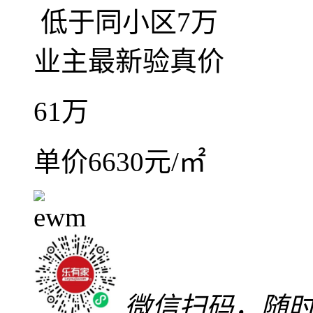
中澳滨河湾好房出售，
2室2厅1卫
朝北
建筑面
精装
低楼层(共26层)
2
中澳滨河湾4期
南区
-
天虹
满五唯一
红本在手
随