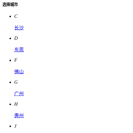
选择城市
C
长沙
D
东莞
F
佛山
G
广州
H
惠州
J