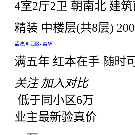
西区蓝波湾4室2厅，
车
4室2厅2卫
朝南北
建筑面
精装
中楼层(共8层)
20
蓝波湾
西区
-
富华
满五年
红本在手
随时