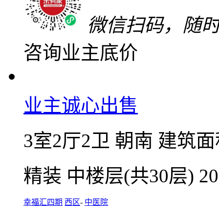
满五年
红本在手
随时
关注
加入对比
近期降价37万
业主最新验真价
143
万
单价9187元/㎡