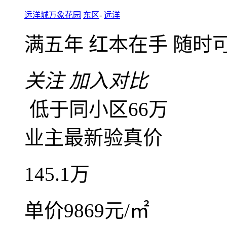
4室2厅2卫
朝南北
建筑面
普装
低楼层(共17层)
2
远洋城万象花园
东区
-
远洋
满五年
红本在手
随时
关注
加入对比
低于同小区66万
业主最新验真价