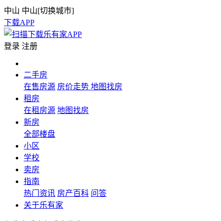
中山
中山[
切换城市
]
下载APP
登录
注册
二手房
在售房源
房价走势
地图找房
租房
在租房源
地图找房
新房
全部楼盘
小区
学校
卖房
指南
热门资讯
房产百科
问答
关于乐有家