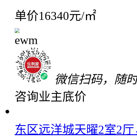
德商樾玺
南区
-
永安
随时可看
关注
加入对比
近期降价20万
业主最新验真价
380
万
单价16340元/㎡