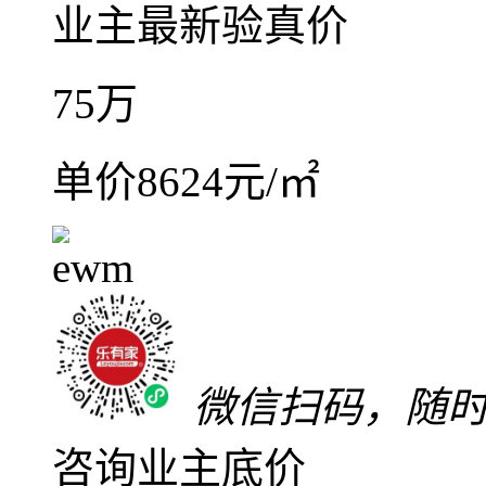
车
2室2厅1卫
朝东南
建筑面
精装
中楼层(共13层)
2
远洋城天曜
东区
-
远洋
满五年
随时可看
关注
加入对比
低于同小区18万