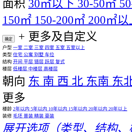
面积
30㎡以下
30-50㎡
5
150㎡
150-200㎡
200㎡以
+
更多及自定义
确定
户型
一室
二室
三室
四室
五室
五室以上
类型
住宅
公寓
别墅
车位
结构
开间
平层
错层
跃层
复式
楼层
低楼层
中楼层
高楼层
朝向
东
南
西
北
东南
东
更多
楼龄
2年以内
5年以内
10年以内
15年以内
20年以内
20年以上
装修
毛坯
普装
精装
豪装
展开选项（类型、结构、