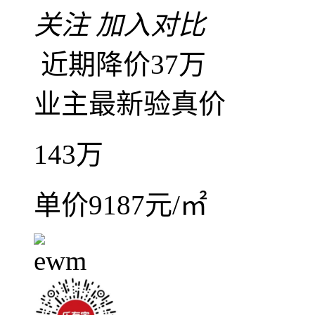
微信扫码，随
咨询业主底价
利和广场旁边星月居四
4室2厅2卫
朝南北
建筑面
普装
中楼层(共11层)
2
星月居
东区
-
利和