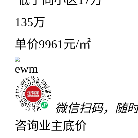
精装
中楼层(共18层)
2
远洋城天骄
东区
-
远洋
满五年
红本在手
随时
关注
加入对比
低于同小区17万
135
万
单价9961元/㎡