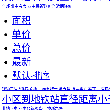
全部
业主急卖
业主最新验真价
近期降价
面积
单价
总价
最新
默认排序
视频看房
VR看房
新上
满五唯一
满五年
满两年
红本在手
有电
小区到地铁站直径距离小于
非地下室
业主最新验真价
换新急售