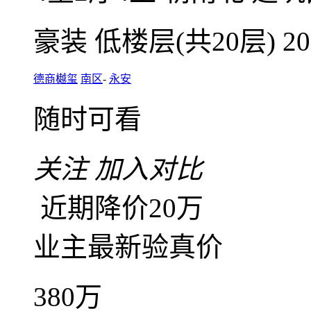
咨询业主底价
南区德商樾玺4室2厅
高
4室2厅4卫
朝南北
建筑面
豪装
低楼层(共20层)
2