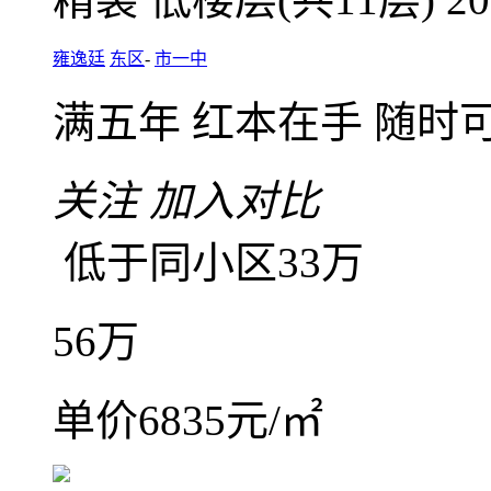
业主诚心出售
2室2厅2卫
朝东
建筑面积
精装
低楼层(共11层)
2
雍逸廷
东区
-
市一中
满五年
红本在手
随时