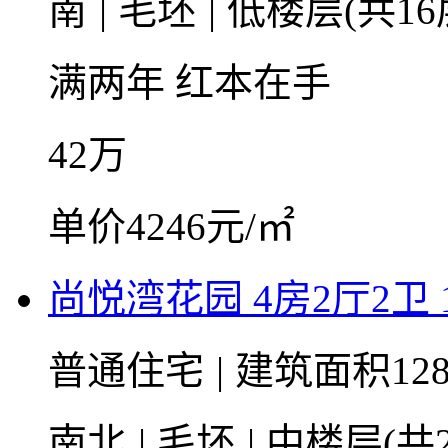
南
|
毛坯
|
低楼层(共16
满两年
红本在手
42
万
单价4246元/㎡
尚悦湾花园 4房2厅2卫 1
普通住宅
|
建筑面积128
南北
|
毛坯
|
中楼层(共2