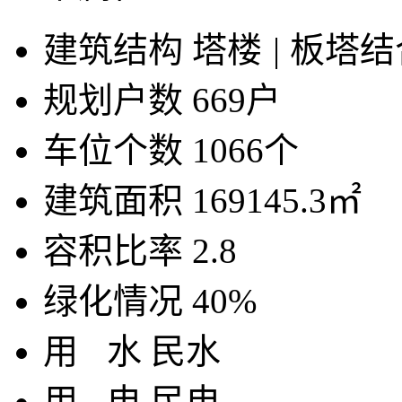
建筑结构
塔楼
|
板塔结
规划户数
669户
车位个数
1066个
建筑面积
169145.3㎡
容积比率
2.8
绿化情况
40%
用
水
民水
用
电
民电