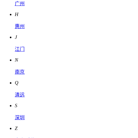
广州
H
惠州
J
江门
N
南京
Q
清远
S
深圳
Z