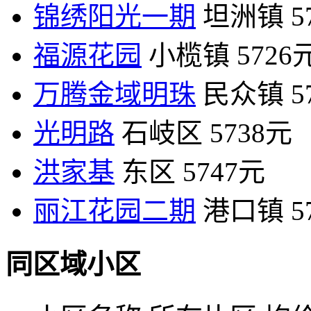
锦绣阳光一期
坦洲镇
5
福源花园
小榄镇
5726
万腾金域明珠
民众镇
5
光明路
石岐区
5738元
洪家基
东区
5747元
丽江花园二期
港口镇
5
同区域小区