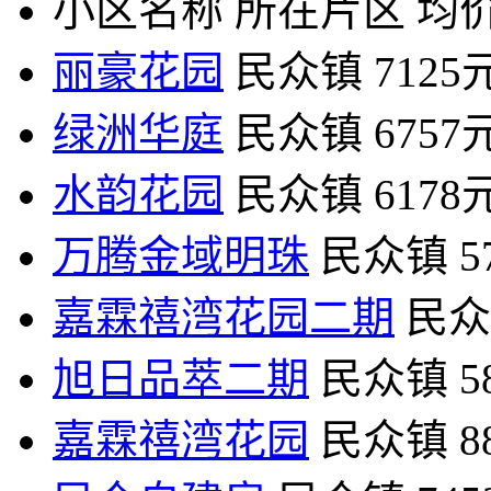
小区名称
所在片区
均价
丽豪花园
民众镇
7125
绿洲华庭
民众镇
6757
水韵花园
民众镇
6178
万腾金域明珠
民众镇
5
嘉霖禧湾花园二期
民众
旭日品萃二期
民众镇
5
嘉霖禧湾花园
民众镇
8