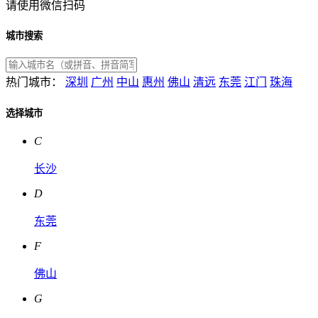
请使用微信扫码
城市搜索
热门城市：
深圳
广州
中山
惠州
佛山
清远
东莞
江门
珠海
选择城市
C
长沙
D
东莞
F
佛山
G