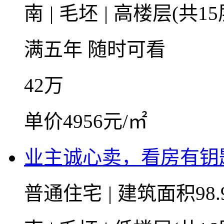
南
|
毛坯
|
高楼层(共15
满五年
随时可看
42
万
单价4956元/㎡
业主诚心卖，看房有钥
普通住宅
|
建筑面积98.