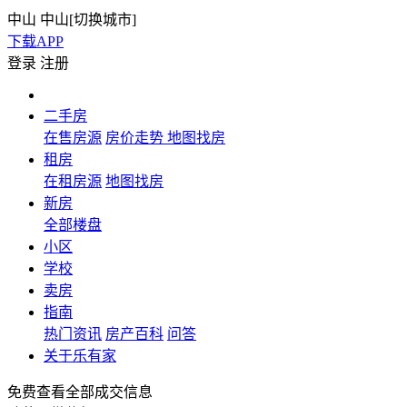
中山
中山[
切换城市
]
下载APP
登录
注册
二手房
在售房源
房价走势
地图找房
租房
在租房源
地图找房
新房
全部楼盘
小区
学校
卖房
指南
热门资讯
房产百科
问答
关于乐有家
免费查看全部成交信息