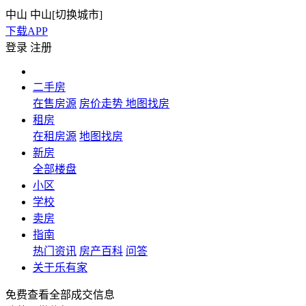
中山
中山[
切换城市
]
下载APP
登录
注册
二手房
在售房源
房价走势
地图找房
租房
在租房源
地图找房
新房
全部楼盘
小区
学校
卖房
指南
热门资讯
房产百科
问答
关于乐有家
免费查看全部成交信息