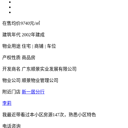
在售均价
9740
元/㎡
建筑年代
2002年建成
物业用途
住宅
|
商铺
|
车位
产权性质
商品房
开发商名
广东顺景实业发展有限公司
物业公司
顺景物业管理公司
附近门店
新一居分行
李莉
我最近带看过本小区房源147次，熟悉小区特色
电话咨询