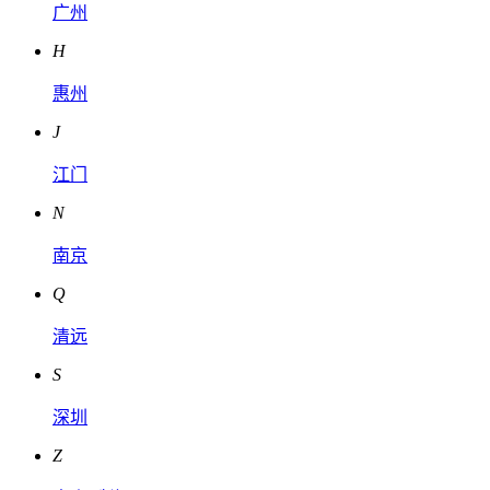
广州
H
惠州
J
江门
N
南京
Q
清远
S
深圳
Z