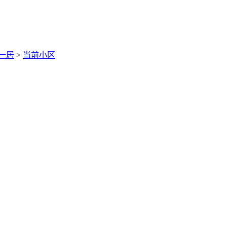
一居
>
当前小区