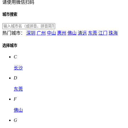
请使用微信扫码
城市搜索
热门城市：
深圳
广州
中山
惠州
佛山
清远
东莞
江门
珠海
选择城市
C
长沙
D
东莞
F
佛山
G