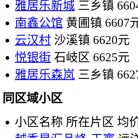
雅居乐新城
三乡镇
66
南鑫公馆
黄圃镇
6607
云汉村
沙溪镇
6620元
悦银街
石岐区
6625元
雅居乐森岚
三乡镇
66
同区域小区
小区名称
所在片区
均价