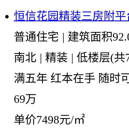
恒信花园精装三房附平
普通住宅
|
建筑面积92.
南北
|
精装
|
低楼层(共
满五年
红本在手
随时
69
万
单价7498元/㎡