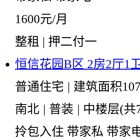
1600
元/月
整租 | 押二付一
恒信花园B区 2房2厅1卫 
普通住宅
|
建筑面积107
南北
|
普装
|
中楼层(共
拎包入住
带家私
带家