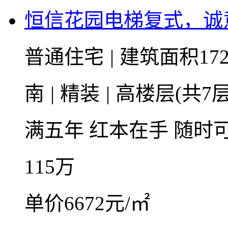
恒信花园电梯复式，诚
普通住宅
|
建筑面积172
南
|
精装
|
高楼层(共7层
满五年
红本在手
随时
115
万
单价6672元/㎡