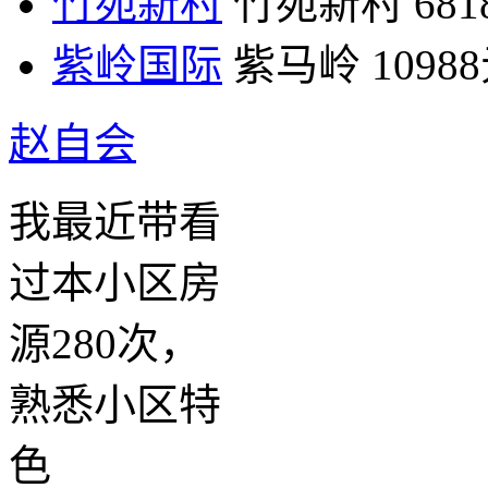
竹苑新村
竹苑新村
68
紫岭国际
紫马岭
1098
赵自会
我最近带看
过本小区房
源280次，
熟悉小区特
色