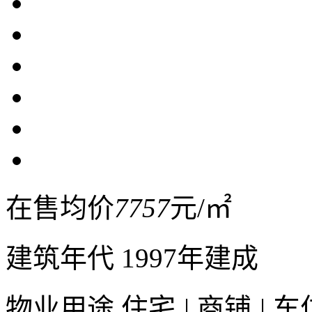
在售均价
7757
元/㎡
建筑年代
1997年建成
物业用途
住宅
|
商铺
|
车