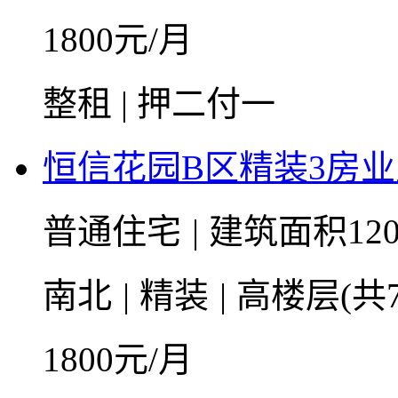
1800
元/月
整租 | 押二付一
恒信花园B区精装3房
普通住宅
|
建筑面积12
南北
|
精装
|
高楼层(共
1800
元/月