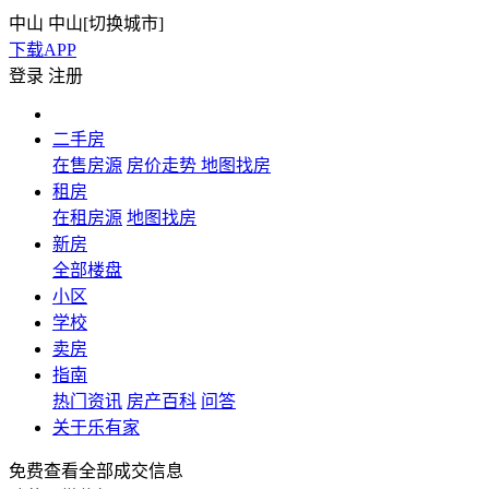
中山
中山[
切换城市
]
下载APP
登录
注册
二手房
在售房源
房价走势
地图找房
租房
在租房源
地图找房
新房
全部楼盘
小区
学校
卖房
指南
热门资讯
房产百科
问答
关于乐有家
免费查看全部成交信息