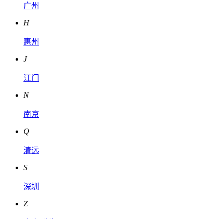
广州
H
惠州
J
江门
N
南京
Q
清远
S
深圳
Z