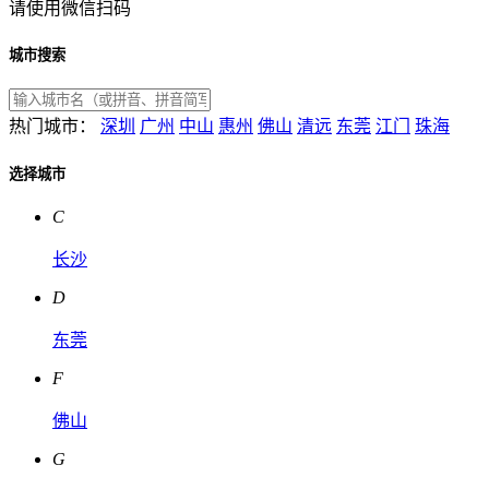
请使用微信扫码
城市搜索
热门城市：
深圳
广州
中山
惠州
佛山
清远
东莞
江门
珠海
选择城市
C
长沙
D
东莞
F
佛山
G