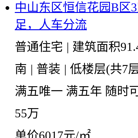
中山东区恒信花园B区
足，人车分流
普通住宅
|
建筑面积91.
南
|
普装
|
低楼层(共7层
满五唯一
满五年
随时
55
万
单价6017元/㎡