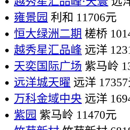
越秀星汇品峰·天寰
远
雍景园
利和
11706元
恒大绿洲二期
槎桥
10
越秀星汇品峰
远洋
12
天奕国际广场
紫马岭
1
远洋城天曜
远洋
1735
万科金域中央
远洋
16
紫园
紫马岭
11470元