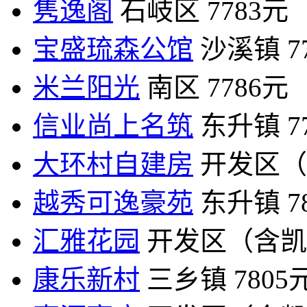
隽逸阁
石岐区
7783元
宝盛琉森公馆
沙溪镇
7
米兰阳光
南区
7786元
信业尚上名筑
东升镇
7
大环村自建房
开发区（
越秀可逸豪苑
东升镇
7
汇雅花园
开发区（含凯
康乐新村
三乡镇
7805