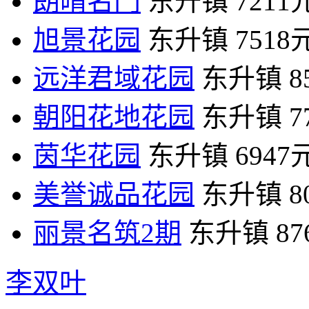
朗晴名门
东升镇
7211
旭景花园
东升镇
7518
远洋君域花园
东升镇
8
朝阳花地花园
东升镇
7
茵华花园
东升镇
6947
美誉诚品花园
东升镇
8
丽景名筑2期
东升镇
87
李双叶