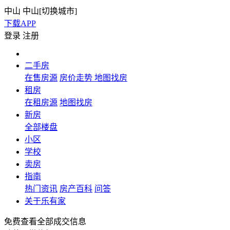
中山
中山[
切换城市
]
下载APP
登录
注册
二手房
在售房源
房价走势
地图找房
租房
在租房源
地图找房
新房
全部楼盘
小区
学校
卖房
指南
热门资讯
房产百科
问答
关于乐有家
免费查看全部成交信息