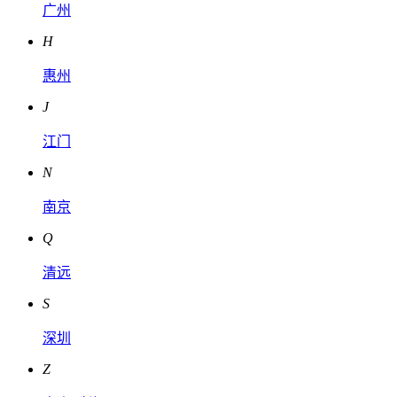
广州
H
惠州
J
江门
N
南京
Q
清远
S
深圳
Z