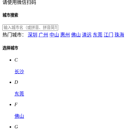
请使用微信扫码
城市搜索
热门城市：
深圳
广州
中山
惠州
佛山
清远
东莞
江门
珠海
选择城市
C
长沙
D
东莞
F
佛山
G