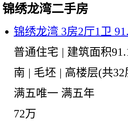
锦绣龙湾二手房
锦绣龙湾 3房2厅1卫 91
普通住宅
|
建筑面积91.
南
|
毛坯
|
高楼层(共32
满五唯一
满五年
72
万