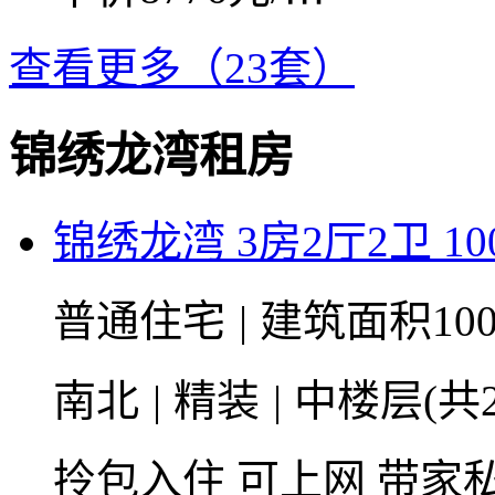
查看更多（23套）
锦绣龙湾租房
锦绣龙湾 3房2厅2卫 10
普通住宅
|
建筑面积10
南北
|
精装
|
中楼层(共2
拎包入住
可上网
带家