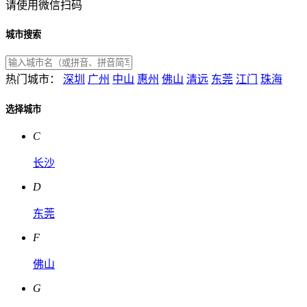
请使用微信扫码
城市搜索
热门城市：
深圳
广州
中山
惠州
佛山
清远
东莞
江门
珠海
选择城市
C
长沙
D
东莞
F
佛山
G