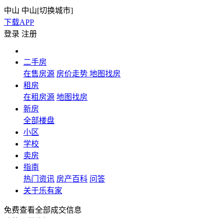
中山
中山[
切换城市
]
下载APP
登录
注册
二手房
在售房源
房价走势
地图找房
租房
在租房源
地图找房
新房
全部楼盘
小区
学校
卖房
指南
热门资讯
房产百科
问答
关于乐有家
免费查看全部成交信息