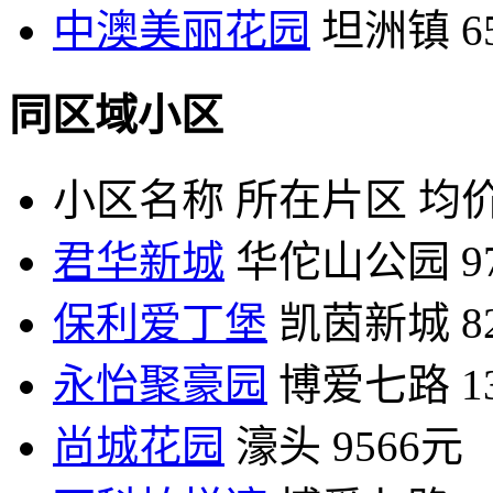
中澳美丽花园
坦洲镇
6
同区域小区
小区名称
所在片区
均价
君华新城
华佗山公园
9
保利爱丁堡
凯茵新城
8
永怡聚豪园
博爱七路
1
尚城花园
濠头
9566元