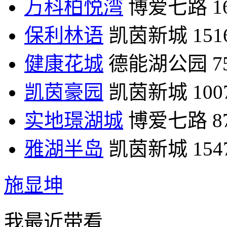
万科柏悦湾
博爱七路
1
保利林语
凯茵新城
15
健康花城
德能湖公园
7
凯茵豪园
凯茵新城
10
实地璟湖城
博爱七路
8
雅湖半岛
凯茵新城
15
施显坤
我最近带看