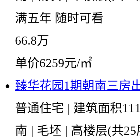
满五年
随时可看
66.8
万
单价6259元/㎡
臻华花园1期朝南三房
普通住宅
|
建筑面积11
南
|
毛坯
|
高楼层(共25