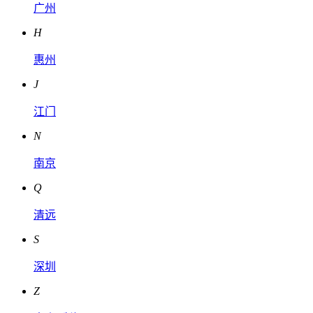
广州
H
惠州
J
江门
N
南京
Q
清远
S
深圳
Z