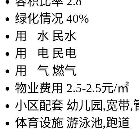
容积比率
2.8
绿化情况
40%
用
水
民水
用
电
民电
用
气
燃气
物业费用
2.5-2.5元/㎡
小区配套
幼儿园,宽带
体育设施
游泳池,跑道