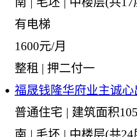
南
|
毛坯
|
中楼层(共17
有电梯
1600
元/月
整租 | 押二付一
福晟钱隆华府业主诚心
普通住宅
|
建筑面积105
南
|
毛坯
|
中楼层(共24