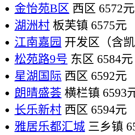
金怡苑B区
西区
6572元
湖洲村
板芙镇
6575元
江南嘉园
开发区（含凯
松苑路9号
东区
6584元
星湖国际
西区
6592元
朗晴盛荟
横栏镇
6593
长乐新村
西区
6594元
雅居乐都汇城
三乡镇
6