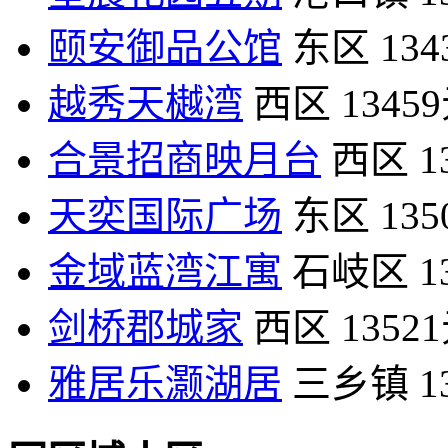
颐安御品公馆
东区
13
越秀天樾湾
西区
1345
合景招商映月台
西区
1
天奕国际广场
东区
13
金域蓝湾江寓
石岐区
1
剑桥郡城家
西区
1352
雅居乐灏湖居
三乡镇
1