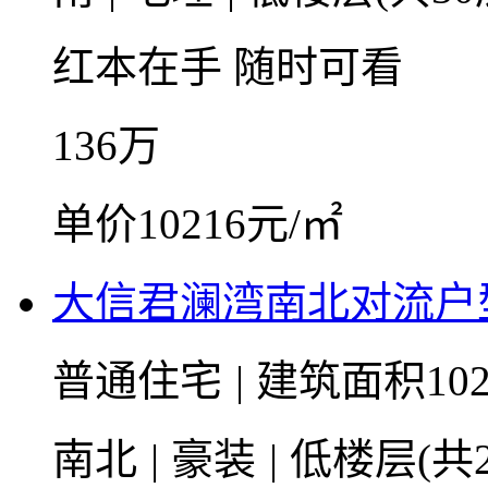
红本在手
随时可看
136
万
单价10216元/㎡
大信君澜湾南北对流户
普通住宅
|
建筑面积102
南北
|
豪装
|
低楼层(共2