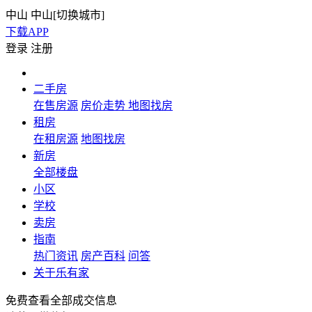
中山
中山[
切换城市
]
下载APP
登录
注册
二手房
在售房源
房价走势
地图找房
租房
在租房源
地图找房
新房
全部楼盘
小区
学校
卖房
指南
热门资讯
房产百科
问答
关于乐有家
免费查看全部成交信息