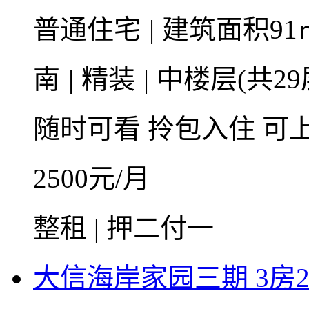
普通住宅
|
建筑面积91
南
|
精装
|
中楼层(共29
随时可看
拎包入住
可
2500
元/月
整租 | 押二付一
大信海岸家园三期 3房2厅