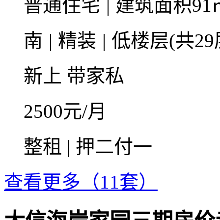
普通住宅
|
建筑面积91
南
|
精装
|
低楼层(共29
新上
带家私
2500
元/月
整租 | 押二付一
查看更多（11套）