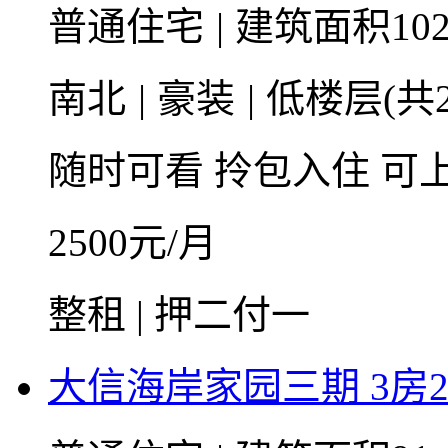
普通住宅
|
建筑面积102
南北
|
豪装
|
低楼层(共2
随时可看
拎包入住
可
2500
元/月
整租 | 押二付一
大信海岸家园三期 3房2