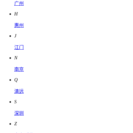
广州
H
惠州
J
江门
N
南京
Q
清远
S
深圳
Z