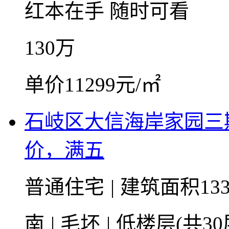
红本在手
随时可看
130
万
单价11299元/㎡
石岐区大信海岸家园三
价，满五
普通住宅
|
建筑面积133
南
|
毛坯
|
低楼层(共30