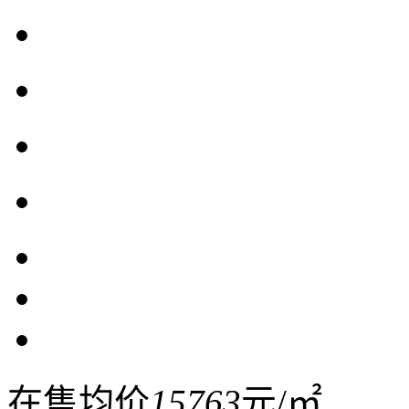
在售均价
15763
元/㎡