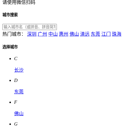
请使用微信扫码
城市搜索
热门城市：
深圳
广州
中山
惠州
佛山
清远
东莞
江门
珠海
选择城市
C
长沙
D
东莞
F
佛山
G